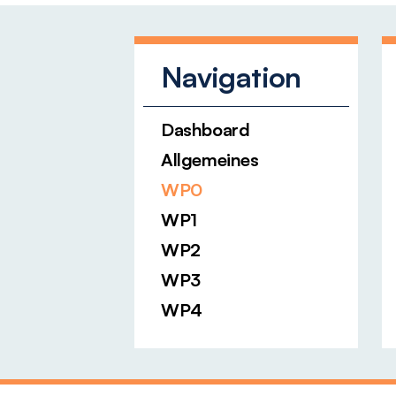
Navigation
Dashboard
Allgemeines
WP0
WP1
WP2
WP3
WP4